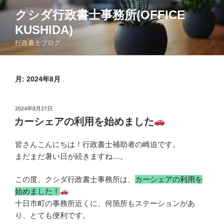
コ
クシダ行政書士事務所(OFFICE
ン
KUSHIDA)
テ
ン
行政書士ブログ
ツ
へ
ス
月:
2024年8月
キ
ッ
投
2024年8月27日
プ
稿
カーシェアの利用を始めました
日:
皆さんこんにちは！行政書士補助者の崎迫です。
まだまだ暑い日が続きますね…。
この度、クシダ行政書士事務所は、
カーシェアの利用を
始めました！
十日市町の事務所近くに、何箇所もステーションがあ
り、とても便利です。