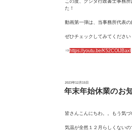
この度、クシダ行政書士事務所
た！
動画第一弾は、当事務所代表の
ぜひチェックしてみてください
⇒
https://youtu.be/K52COIJBaxI
投
2023年12月15日
稿
年末年始休業のお
日:
皆さんこんにちわ。。もう気づ
気温が全然１２月らしくないの