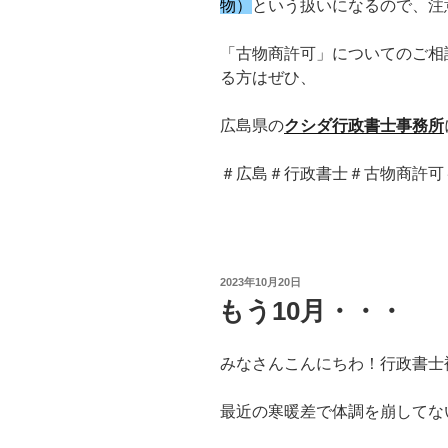
物）
という扱いになるので、注
「古物商許可」についてのご相
る方はぜひ、
広島県の
クシダ行政書士事務所
＃広島＃行政書士＃古物商許可
投
2023年10月20日
稿
もう10月・・・
日:
みなさんこんにちわ！行政書士
最近の寒暖差で体調を崩してな