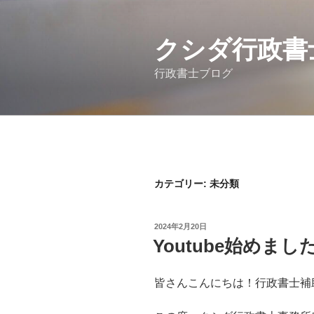
コ
ン
テ
クシダ行政書士事
ン
行政書士ブログ
ツ
へ
ス
キ
ッ
プ
カテゴリー:
未分類
投
2024年2月20日
稿
Youtube始めまし
日:
皆さんこんにちは！行政書士補