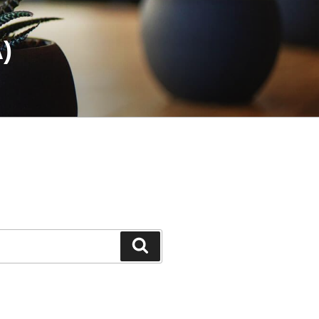
)
検
索