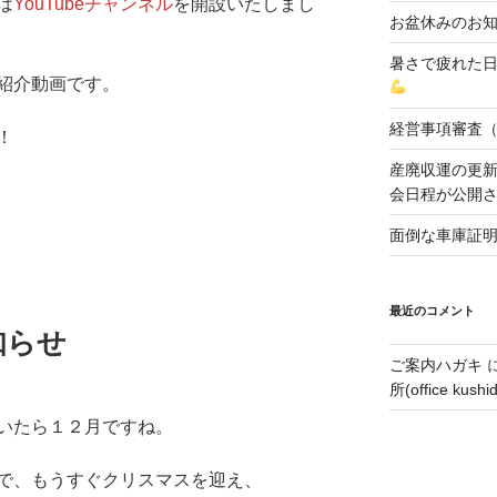
は
YouTubeチャンネル
を開設いたしまし
お盆休みのお
暑さで疲れた
紹介動画です。
経営事項審査
！
産廃収運の更
会日程が公開
面倒な車庫証
最近のコメント
知らせ
ご案内ハガキ
所(office kushi
いたら１２月ですね。
で、もうすぐクリスマスを迎え、