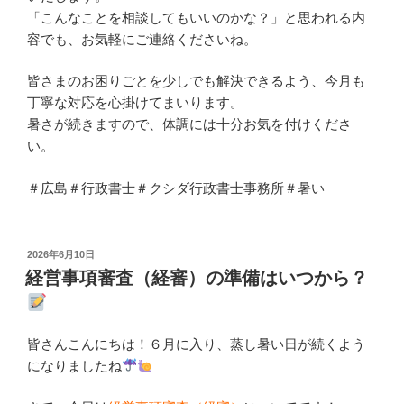
「こんなことを相談してもいいのかな？」と思われる内
容でも、お気軽にご連絡くださいね。
皆さまのお困りごとを少しでも解決できるよう、今月も
丁寧な対応を心掛けてまいります。
暑さが続きますので、体調には十分お気を付けくださ
い。
＃広島＃行政書士＃クシダ行政書士事務所＃暑い
投
2026年6月10日
稿
経営事項審査（経審）の準備はいつから？
日:
皆さんこんにちは！６月に入り、蒸し暑い日が続くよう
になりましたね