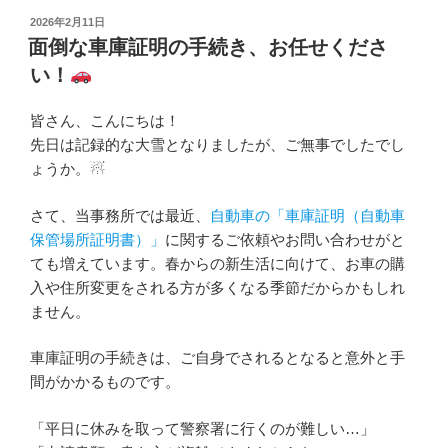
投
2026年2月11日
稿
面倒な車庫証明の手続き、お任せくださ
日:
い！
皆さん、こんにちは！
先日は記録的な大雪となりましたが、ご無事でしたでし
ょうか。☃
さて、当事務所では最近、
自動車の「車庫証明（自動車
保管場所証明書）」
に関するご依頼やお問い合わせがと
ても増えています。春からの新生活に向けて、お車の購
入や住所変更をされる方が多くなる季節だからかもしれ
ません。
車庫証明の手続きは、ご自身でされるとなると意外と手
間がかかるものです。
「平日に休みを取って警察署に行くのが難しい…」