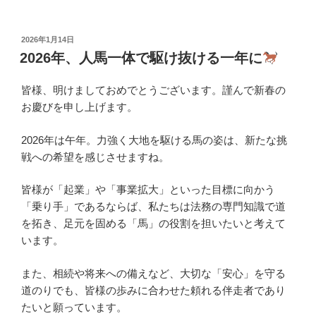
投
2026年1月14日
稿
2026年、人馬一体で駆け抜ける一年に
日:
皆様、明けましておめでとうございます。謹んで新春の
お慶びを申し上げます。
2026年は午年。力強く大地を駆ける馬の姿は、新たな挑
戦への希望を感じさせますね。
皆様が「起業」や「事業拡大」といった目標に向かう
「乗り手」であるならば、私たちは法務の専門知識で道
を拓き、足元を固める「馬」の役割を担いたいと考えて
います。
また、相続や将来への備えなど、大切な「安心」を守る
道のりでも、皆様の歩みに合わせた頼れる伴走者であり
たいと願っています。