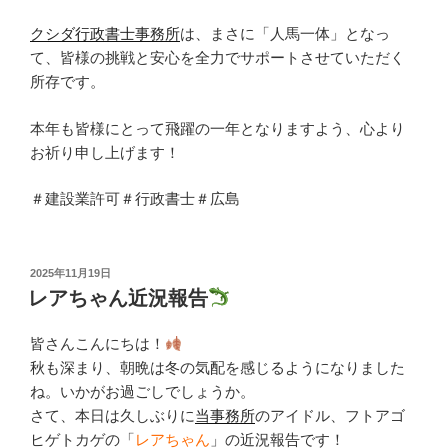
クシダ行政書士事務所
は、まさに「人馬一体」となっ
て、皆様の挑戦と安心を全力でサポートさせていただく
所存です。
本年も皆様にとって飛躍の一年となりますよう、心より
お祈り申し上げます！
＃建設業許可＃行政書士＃広島
投
2025年11月19日
稿
レアちゃん近況報告
日:
皆さんこんにちは！
秋も深まり、朝晩は冬の気配を感じるようになりました
ね。いかがお過ごしでしょうか。
さて、本日は久しぶりに
当事務所
のアイドル、フトアゴ
ヒゲトカゲの「
レアちゃん
」の近況報告です！