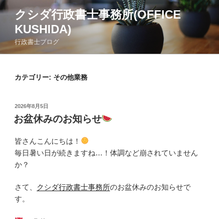
コ
クシダ行政書士事務所(OFFICE
ン
KUSHIDA)
テ
ン
行政書士ブログ
ツ
へ
ス
カテゴリー:
その他業務
キ
ッ
投
2026年8月5日
プ
稿
お盆休みのお知らせ
日:
皆さんこんにちは！
毎日暑い日が続きますね…！体調など崩されていません
か？
さて、
クシダ行政書士事務所
のお盆休みのお知らせで
す。