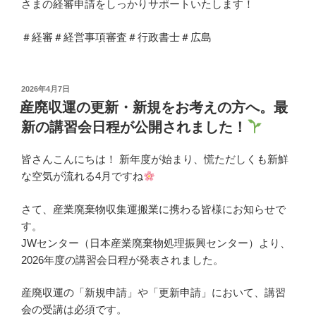
さまの経審申請をしっかりサポートいたします！
＃経審＃経営事項審査＃行政書士＃広島
投
2026年4月7日
稿
産廃収運の更新・新規をお考えの方へ。最
日:
新の講習会日程が公開されました！
皆さんこんにちは！ 新年度が始まり、慌ただしくも新鮮
な空気が流れる4月ですね
さて、産業廃棄物収集運搬業に携わる皆様にお知らせで
す。
JWセンター（日本産業廃棄物処理振興センター）より、
2026年度の講習会日程が発表されました。
産廃収運の「新規申請」や「更新申請」において、講習
会の受講は必須です。