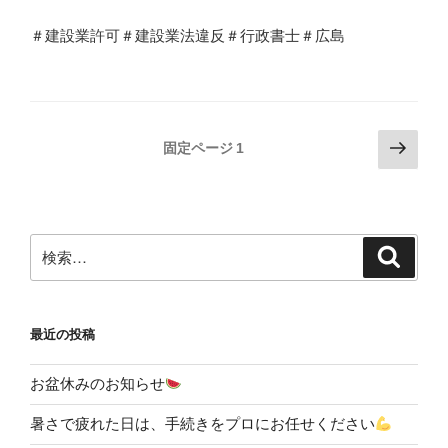
＃建設業許可＃建設業法違反＃行政書士＃広島
投
次
固定ページ
1
の
稿
ペ
の
ー
ペ
ジ
検
検
ー
索
索:
ジ
送
最近の投稿
り
お盆休みのお知らせ
暑さで疲れた日は、手続きをプロにお任せください