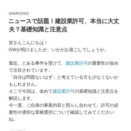
投
2025年5月8日
稿
ニュースで話題！建設業許可、本当に大丈
日:
夫？基礎知識と注意点
皆さんこんにちは！
GWが明けましたが、いかがお過ごしでしょうか。
最近、とある事件を受けて、
建設業許可
の重要性が改め
て注目されています。
「自分は問題ないはず」と考えている方も少なくないか
もしれません。
そこで今回は、改めて
建設業許可
の基礎知識と注意点を
解説します。
今一度、ご自身の事業内容と照らし合わせて、許可の必
要性や適切な業種選択について確認してみてください
ね。