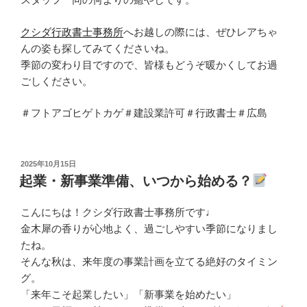
クシダ行政書士事務所
へお越しの際には、ぜひレアちゃ
んの姿も探してみてくださいね。
季節の変わり目ですので、皆様もどうぞ暖かくしてお過
ごしください。
＃フトアゴヒゲトカゲ＃建設業許可＃行政書士＃広島
投
2025年10月15日
稿
起業・新事業準備、いつから始める？
日:
こんにちは！クシダ行政書士事務所です♩
金木犀の香りが心地よく、過ごしやすい季節になりまし
たね。
そんな秋は、来年度の事業計画を立てる絶好のタイミン
グ。
「来年こそ起業したい」「新事業を始めたい」