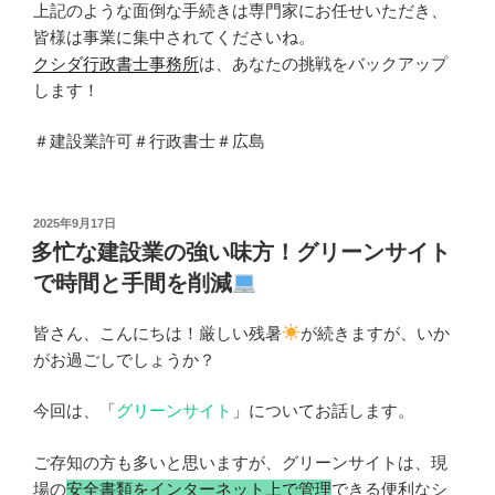
上記のような面倒な手続きは専門家にお任せいただき、
皆様は事業に集中されてくださいね。
クシダ行政書士事務所
は、あなたの挑戦をバックアップ
します！
＃建設業許可＃行政書士＃広島
投
2025年9月17日
稿
多忙な建設業の強い味方！グリーンサイト
日:
で時間と手間を削減
皆さん、こんにちは！厳しい残暑
が続きますが、いか
がお過ごしでしょうか？
今回は、「
グリーンサイト
」についてお話します。
ご存知の方も多いと思いますが、グリーンサイトは、現
場の
安全書類をインターネット上で管理
できる便利なシ