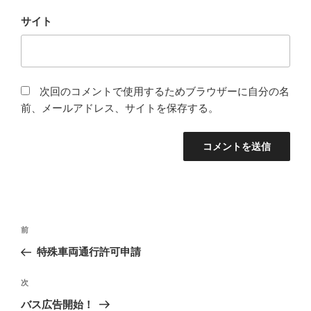
サイト
次回のコメントで使用するためブラウザーに自分の名
前、メールアドレス、サイトを保存する。
投
前
前
稿
の
特殊車両通行許可申請
ナ
投
ビ
稿
次
次
ゲ
の
バス広告開始！