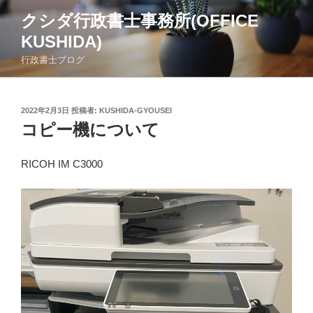
コ
クシダ行政書士事務所(OFFICE
ン
KUSHIDA)
テ
ン
行政書士ブログ
ツ
へ
ス
投
2022年2月3日
投稿者:
KUSHIDA-GYOUSEI
稿
キ
コピー機について
日:
ッ
プ
RICOH IM C3000