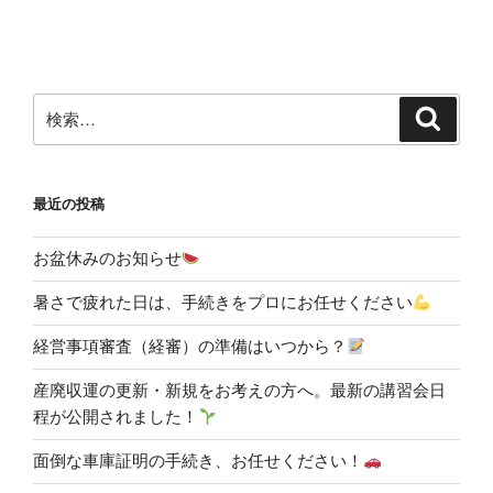
投
ー
稿
シ
ョ
ン
検
検
索
索:
最近の投稿
お盆休みのお知らせ
暑さで疲れた日は、手続きをプロにお任せください
経営事項審査（経審）の準備はいつから？
産廃収運の更新・新規をお考えの方へ。最新の講習会日
程が公開されました！
面倒な車庫証明の手続き、お任せください！