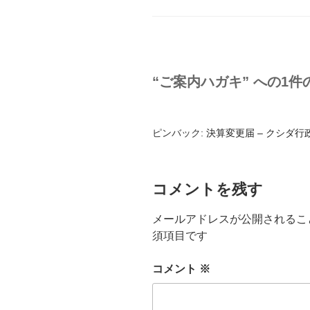
ゴ
リ
ー
“ご案内ハガキ” への1件
ピンバック:
決算変更届 – クシダ行政書士
コメントを残す
メールアドレスが公開されるこ
須項目です
コメント
※