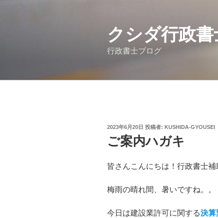
コ
ン
テ
クシダ行政書士事
ン
行政書士ブログ
ツ
へ
ス
キ
ッ
プ
投
2023年6月20日
投稿者:
KUSHIDA-GYOUSEI
稿
ご案内ハガキ
日:
皆さんこんにちは！行政書士補
梅雨の晴れ間、暑いですね。。
今日は建設業許可に関する
決算