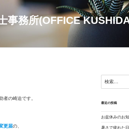
務所(OFFICE KUSHIDA
検
索:
助者の崎迫です。
最近の投稿
お盆休みのお
変更届
の、
暑さで疲れた