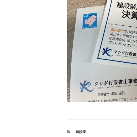
カ
建設業
テ