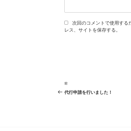
次回のコメントで使用する
レス、サイトを保存する。
投
前
前
稿
の
代行申請を行いました！
投
ナ
稿
ビ
ゲ