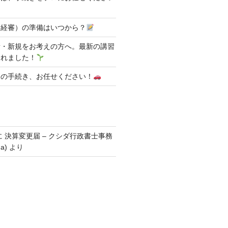
（経審）の準備はいつから？
新・新規をお考えの方へ。最新の講習
されました！
明の手続き、お任せください！
に
決算変更届 – クシダ行政書士事務
da)
より