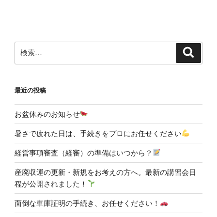
投
ー
稿
シ
ョ
ン
検
検
索
索:
最近の投稿
お盆休みのお知らせ
暑さで疲れた日は、手続きをプロにお任せください
経営事項審査（経審）の準備はいつから？
産廃収運の更新・新規をお考えの方へ。最新の講習会日
程が公開されました！
面倒な車庫証明の手続き、お任せください！