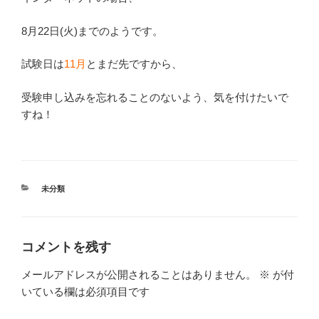
8月22日(火)までのようです。
試験日は
11月
とまだ先ですから、
受験申し込みを忘れることのないよう、気を付けたいで
すね！
カ
未分類
テ
ゴ
リ
ー
コメントを残す
メールアドレスが公開されることはありません。
※
が付
いている欄は必須項目です