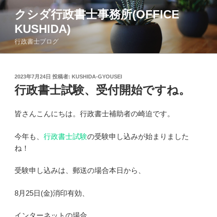
コ
クシダ行政書士事務所(OFFICE
ン
KUSHIDA)
テ
ン
行政書士ブログ
ツ
へ
ス
投
2023年7月24日
投稿者:
KUSHIDA-GYOUSEI
稿
キ
行政書士試験、受付開始ですね。
日:
ッ
プ
皆さんこんにちは。行政書士補助者の崎迫です。
今年も、
行政書士試験
の受験申し込みが始まりました
ね！
受験申し込みは、郵送の場合本日から、
8月25日(金)消印有効、
インターネットの場合、