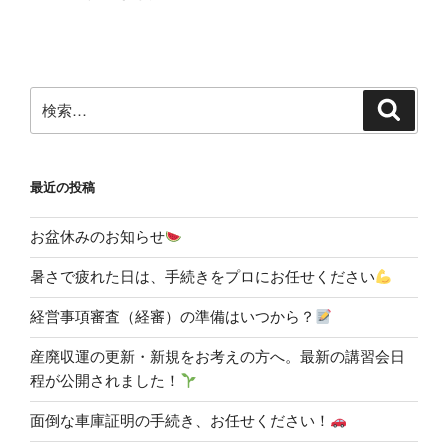
投
ー
稿
シ
ョ
ン
検
検
索
索:
最近の投稿
お盆休みのお知らせ
暑さで疲れた日は、手続きをプロにお任せください
経営事項審査（経審）の準備はいつから？
産廃収運の更新・新規をお考えの方へ。最新の講習会日
程が公開されました！
面倒な車庫証明の手続き、お任せください！