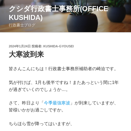
コ
クシダ行政書士事務所(OFFICE
ン
KUSHIDA)
テ
ン
行政書士ブログ
ツ
へ
ス
投
2024年1月24日
投稿者:
KUSHIDA-GYOUSEI
稿
キ
大寒波到来
日:
ッ
プ
皆さんこんにちは！行政書士事務所補助者の崎迫です。
気が付けば、1月も後半ですね！またあっという間に1年
が過ぎていくのでしょうか…。
さて、昨日より「
今季最強寒波
」が到来していますが、
皆様いかがお過ごしですか。
ちらほら雪が降ってはいますが、